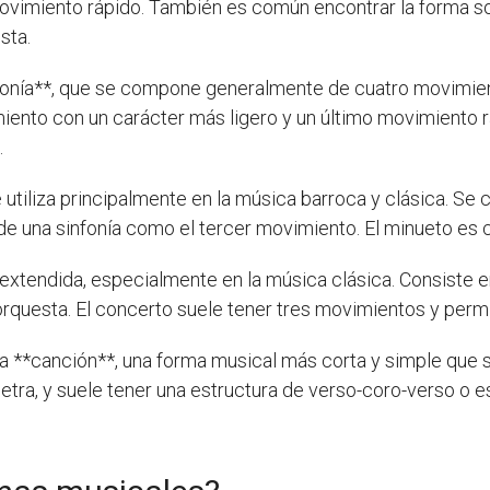
ovimiento rápido. También es común encontrar la forma so
sta.
nfonía**, que se compone generalmente de cuatro movimien
ento con un carácter más ligero y un último movimiento rá
.
utiliza principalmente en la música barroca y clásica. Se 
de una sinfonía como el tercer movimiento. El minueto es c
extendida, especialmente en la música clásica. Consiste e
uesta. El concerto suele tener tres movimientos y permite
a **canción**, una forma musical más corta y simple que se
letra, y suele tener una estructura de verso-coro-verso o e