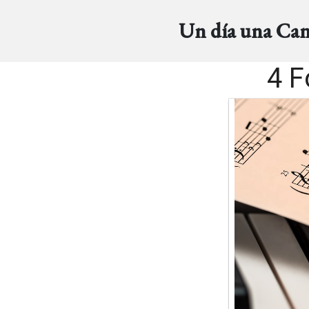
Un día una Ca
4 F