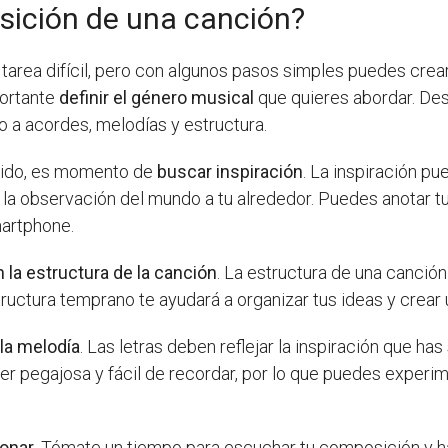
ición de una canción?
area difícil, pero con algunos pasos simples puedes crea
portante
definir el género musical
que quieres abordar. Des
o a acordes, melodías y estructura.
inido, es momento de
buscar inspiración
. La inspiración pu
la observación del mundo a tu alrededor. Puedes anotar tus 
martphone.
n la estructura de la canción
. La estructura de una canció
structura temprano te ayudará a organizar tus ideas y crear
 la melodía
. Las letras deben reflejar la inspiración que h
ser pegajosa y fácil de recordar, por lo que puedes experi
ionar
. Tómate un tiempo para escuchar tu composición y hace