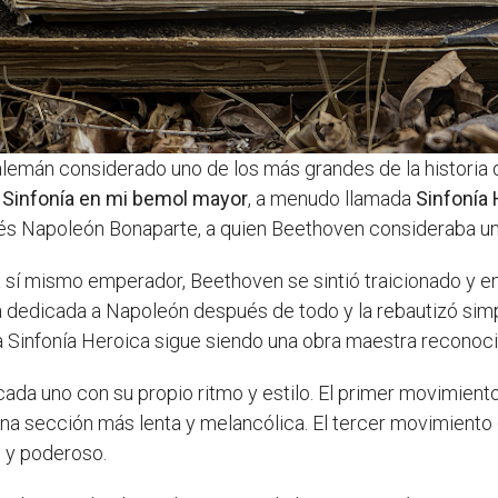
emán considerado uno de los más grandes de la historia de
a Sinfonía en mi bemol mayor
, a menudo llamada
Sinfonía 
és Napoleón Bonaparte, a quien Beethoven consideraba un d
í mismo emperador, Beethoven se sintió traicionado y enoj
aría dedicada a Napoleón después de todo y la rebautizó 
la Sinfonía Heroica sigue siendo una obra maestra recono
cada uno con su propio ritmo y estilo. El primer movimient
a sección más lenta y melancólica. El tercer movimiento e
o y poderoso.