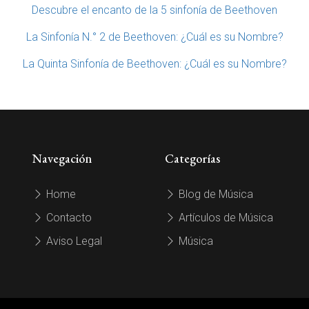
Descubre el encanto de la 5 sinfonía de Beethoven
La Sinfonía N.° 2 de Beethoven: ¿Cuál es su Nombre?
La Quinta Sinfonía de Beethoven: ¿Cuál es su Nombre?
Navegación
Categorías
Home
Blog de Música
Contacto
Artículos de Música
Aviso Legal
Música