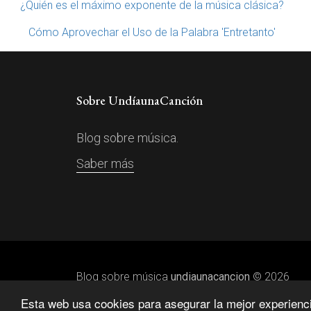
¿Quién es el máximo exponente de la música clásica?
Cómo Aprovechar el Uso de la Palabra 'Entretanto'
Sobre UndíaunaCanción
Blog sobre música.
Saber más
Blog sobre música
undiaunacancion
© 2026
Esta web usa cookies para asegurar la mejor experiencia