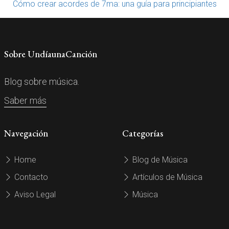
Cómo crear acordes de 7ma: una guía para principiantes
Sobre UndíaunaCanción
Blog sobre música.
Saber más
Navegación
Categorías
Home
Blog de Música
Contacto
Artículos de Música
Aviso Legal
Música