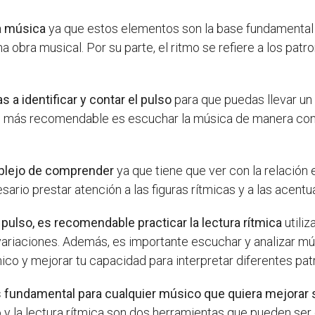
la música
ya que estos elementos son la base fundamental d
 obra musical. Por su parte, el ritmo se refiere a los pat
 a identificar y contar el pulso
para que puedas llevar un
 lo más recomendable es escuchar la música de manera con
omplejo de comprender
ya que tiene que ver con la relación
sario prestar atención a las figuras rítmicas y a las acent
 pulso, es recomendable practicar la lectura rítmica
utili
 variaciones. Además, es importante escuchar y analizar mú
mico y mejorar tu capacidad para interpretar diferentes pat
es fundamental para cualquier músico que quiera mejorar 
lso y la lectura rítmica son dos herramientas que pueden ser