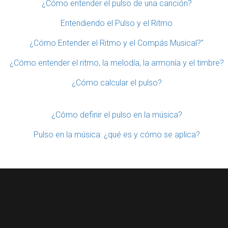
¿Cómo entender el pulso de una canción?
Entendiendo el Pulso y el Ritmo
¿Cómo Entender el Ritmo y el Compás Musical?”
¿Cómo entender el ritmo, la melodía, la armonía y el timbre?
¿Cómo calcular el pulso?
¿Cómo definir el pulso en la música?
Pulso en la música: ¿qué es y cómo se aplica?