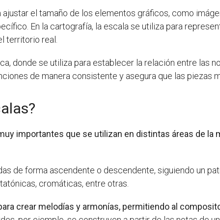
ra ajustar el tamaño de los elementos gráficos, como imáge
ecífico. En la cartografía, la escala se utiliza para repre
 territorio real.
, donde se utiliza para establecer la relación entre las n
anciones de manera consistente y asegura que las piezas m
calas?
y importantes que se utilizan en distintas áreas de la 
das de forma ascendente o descendente, siguiendo un patr
tónicas, cromáticas, entre otras.
n para crear melodías y armonías, permitiendo al composit
des, por ejemplo, se construyen a partir de las notas de una