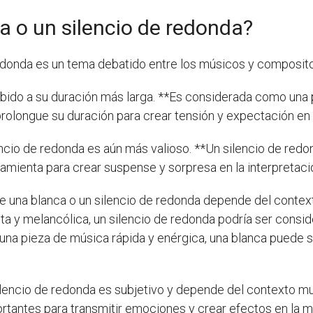
 o un silencio de redonda?
 redonda es un tema debatido entre los músicos y composit
ebido a su duración más larga. **Es considerada como una p
 prolongue su duración para crear tensión y expectación en 
lencio de redonda es aún más valioso. **Un silencio de red
amienta para crear suspense y sorpresa en la interpretaci
 una blanca o un silencio de redonda depende del contexto
nta y melancólica, un silencio de redonda podría ser cons
 una pieza de música rápida y enérgica, una blanca puede se
silencio de redonda es subjetivo y depende del contexto mus
antes para transmitir emociones y crear efectos en la m