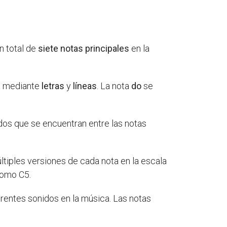
n total de
siete notas principales
en la
ma mediante
letras
y
líneas
. La nota
do
se
dos que se encuentran entre las notas
ltiples versiones de cada nota en la escala
como C5.
erentes sonidos en la música. Las notas