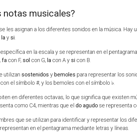
s notas musicales?
e les asignan a los diferentes sonidos en la música. Hay u
 la
y
si
.
 específica en la escala y se representan en el pentagra
,
fa
con F,
sol
con G,
la
con A y
si
con B.
e utilizan
sostenidos
y
bemoles
para representar los soni
con el símbolo #, y los bemoles con el símbolo ♭.
iten en diferentes octavas, lo que significa que existen mú
senta como C4, mientras que el
do agudo
se representa 
bres que se utilizan para identificar y representar los dif
y se representan en el pentagrama mediante letras y líneas.