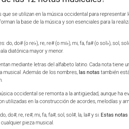
que se utilizan en la música occidental para representar 
orman la base de la música y son esenciales para la reali
: do, do# (o re♭), re, re# (o mi♭), mi, fa, fa# (o sol♭), sol, sol#
cala diatónica mayor y menor.
tan mediante letras del alfabeto latino. Cada nota tiene u
itura musical. Además de los nombres,
las notas
también está
n.
úsica occidental se remonta a la antigüedad, aunque ha evo
on utilizadas en la construcción de acordes, melodías y ar
 do#, re, re#, mi, fa, fa#, sol, sol#, la, la# y si.
Estas notas
 cualquier pieza musical.