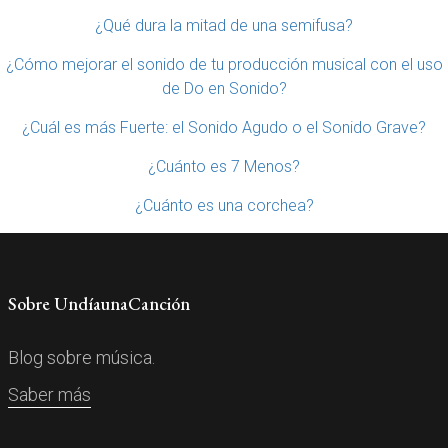
¿Qué dura la mitad de una semifusa?
¿Cómo mejorar el sonido de tu producción musical con el uso
de Do en Sonido?
¿Cuál es más Fuerte: el Sonido Agudo o el Sonido Grave?
¿Cuánto es 7 Menos?
¿Cuánto es una corchea?
Sobre UndíaunaCanción
Blog sobre música.
Saber más