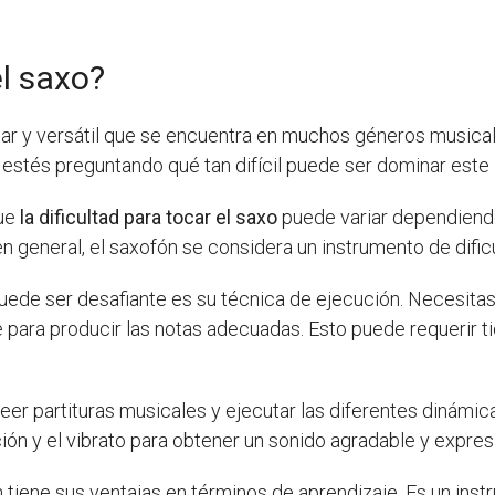
el saxo?
ar y versátil que se encuentra en muchos géneros musical
 estés preguntando qué tan difícil puede ser dominar este
que
la dificultad para tocar el saxo
puede variar dependiendo
en general, el saxofón se considera un instrumento de dific
puede ser desafiante es su técnica de ejecución. Necesita
e para producir las notas adecuadas. Esto puede requerir t
 leer partituras musicales y ejecutar las diferentes dinámi
ción y el vibrato para obtener un sonido agradable y expres
tiene sus ventajas en términos de aprendizaje. Es un inst