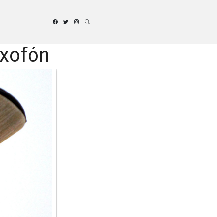
axofón