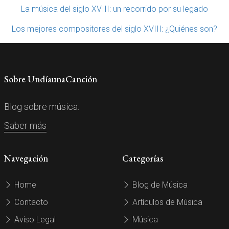
La música del siglo XVIII: un recorrido por su legado
Los mejores compositores del siglo XVIII: ¿Quiénes son?
Sobre UndíaunaCanción
Blog sobre música.
Saber más
Navegación
Categorías
Home
Blog de Música
Contacto
Artículos de Música
Aviso Legal
Música