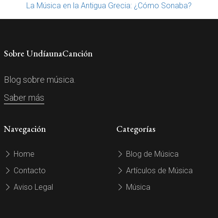
La Música en la Antigua Grecia: ¿Cómo Sonaba?
Sobre UndíaunaCanción
Blog sobre música.
Saber más
Navegación
Categorías
Home
Blog de Música
Contacto
Artículos de Música
Aviso Legal
Música