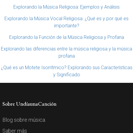
Explorando la Música Religiosa: Ejemplos y Análisis
Explorando la Música Vocal Religiosa: ¿Qué es y por qué es
importante?
Explorando la Función de la Música Religiosa y Profana
Explorando las diferencias entre la música religiosa y la música
profana
¿Qué es un Motete Isorrítmico? Explorando sus Características
y Significado
Sobre UndíaunaCanción
Blog sobre música.
Saber más