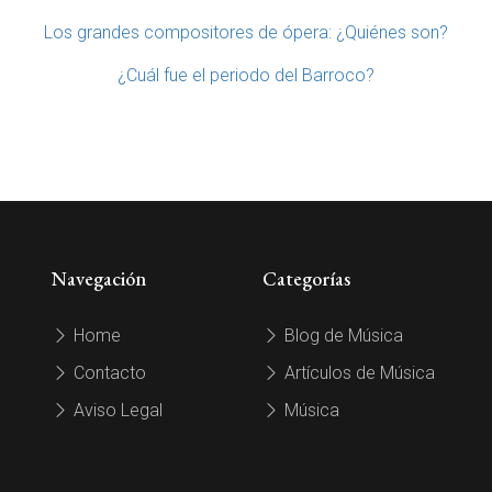
Los grandes compositores de ópera: ¿Quiénes son?
¿Cuál fue el periodo del Barroco?
Navegación
Categorías
Home
Blog de Música
Contacto
Artículos de Música
Aviso Legal
Música