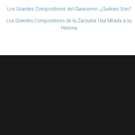
Los Grandes Compositores del Clasicismo: ¿Quiénes Son?
Los Grandes Compositores de la Zarzuela: Una Mirada a su
Historia