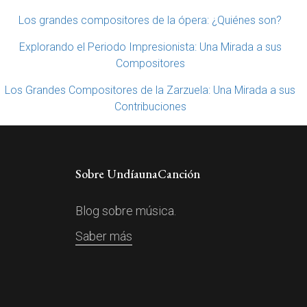
Los grandes compositores de la ópera: ¿Quiénes son?
Explorando el Periodo Impresionista: Una Mirada a sus
Compositores
Los Grandes Compositores de la Zarzuela: Una Mirada a sus
Contribuciones
Sobre UndíaunaCanción
Blog sobre música.
Saber más