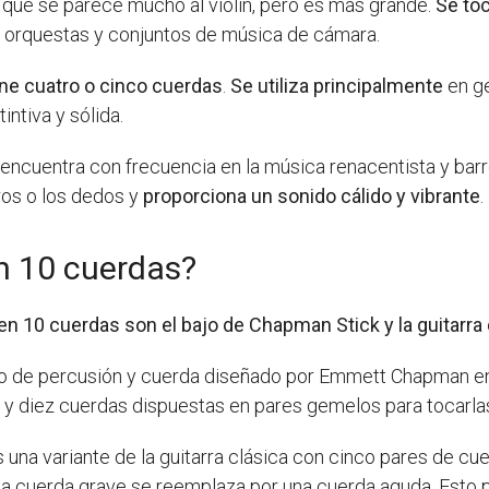
que se parece mucho al violín, pero es más grande.
Se to
 orquestas y conjuntos de música de cámara.
ene cuatro o cinco cuerdas
.
Se utiliza principalmente
en gé
intiva y sólida.
encuentra con frecuencia en la música renacentista y bar
ros o los dedos y
proporciona un sonido cálido y vibrante
.
n 10 cuerdas?
 10 cuerdas son el bajo de Chapman Stick y la guitarra 
o de percusión y cuerda diseñado por Emmett Chapman en 
y diez cuerdas dispuestas en pares gemelos para tocarla
 una variante de la guitarra clásica con cinco pares de c
a cuerda grave se reemplaza por una cuerda aguda. Esto pe