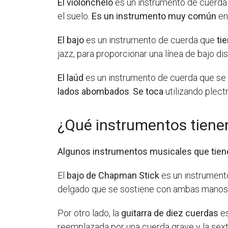
El violonchelo
es un instrumento de cuerda 
el suelo.
Es un instrumento muy común
en
El bajo
es un instrumento de cuerda que
ti
jazz, para proporcionar una línea de bajo dist
El laúd
es un instrumento de cuerda que se 
lados abombados
.
Se toca
utilizando plect
¿Qué instrumentos tiene
Algunos instrumentos musicales que tienen
El
bajo de Chapman Stick
es un instrument
delgado que se sostiene con ambas manos 
Por otro lado, la
guitarra de diez cuerdas
es
reemplazada por una cuerda grave y la sext