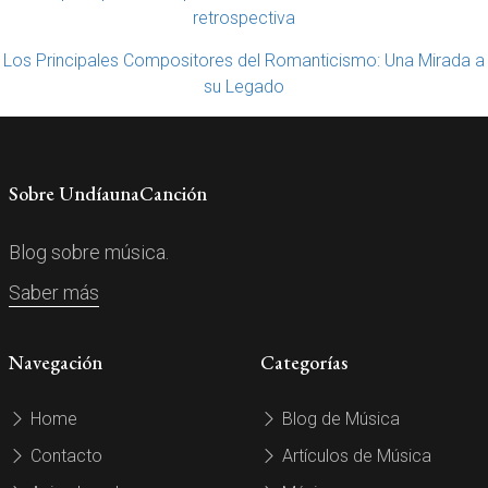
retrospectiva
Los Principales Compositores del Romanticismo: Una Mirada a
su Legado
Sobre UndíaunaCanción
Blog sobre música.
Saber más
Navegación
Categorías
Home
Blog de Música
Contacto
Artículos de Música