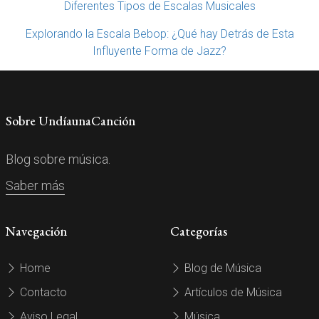
Diferentes Tipos de Escalas Musicales
Explorando la Escala Bebop: ¿Qué hay Detrás de Esta
Influyente Forma de Jazz?
Sobre UndíaunaCanción
Blog sobre música.
Saber más
Navegación
Categorías
Home
Blog de Música
Contacto
Artículos de Música
Aviso Legal
Música