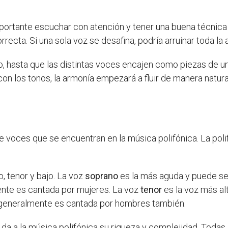
mportante escuchar con atención y tener una buena técnic
recta. Si una sola voz se desafina, podría arruinar toda la 
, hasta que las distintas voces encajen como piezas de 
con los tonos, la armonía empezará a fluir de manera natura
de voces que se encuentran en la música polifónica. La polif
 tenor y bajo. La voz
soprano
es la más aguda y puede se
ente es cantada por mujeres. La voz
tenor
es la voz más a
 generalmente es cantada por hombres también.
 da a la música polifónica su riqueza y complejidad. Todas