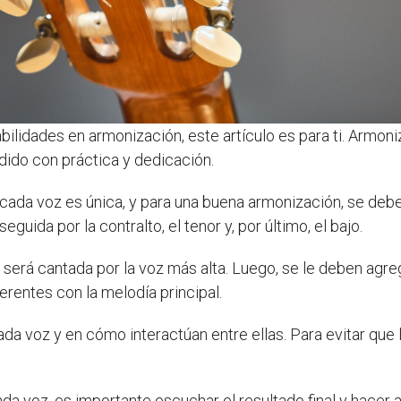
ilidades en armonización, este artículo es para ti. Armoni
dido con práctica y dedicación.
ada voz es única, y para una buena armonización, se deben
guida por la contralto, el tenor y, por último, el bajo.
e será cantada por la voz más alta. Luego, se le deben agr
rentes con la melodía principal.
ada voz y en cómo interactúan entre ellas. Para evitar qu
 voz, es importante escuchar el resultado final y hacer a