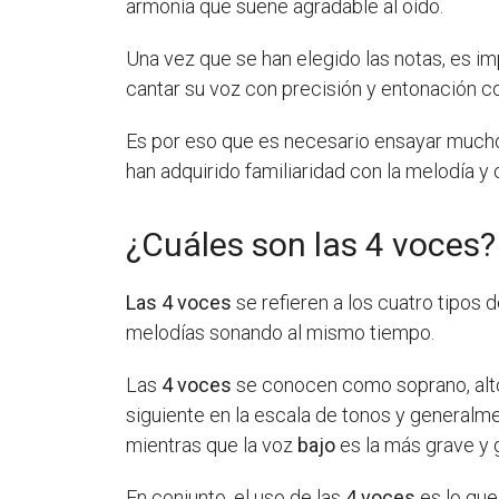
armonía que suene agradable al oído.
Una vez que se han elegido las notas, es i
cantar su voz con precisión y entonación cor
Es por eso que es necesario ensayar mucho
han adquirido familiaridad con la melodía y 
¿Cuáles son las 4 voces?
Las 4 voces
se refieren a los cuatro tipos 
melodías sonando al mismo tiempo.
Las
4 voces
se conocen como soprano, alto,
siguiente en la escala de tonos y generalm
mientras que la voz
bajo
es la más grave y
En conjunto, el uso de las
4 voces
es lo que