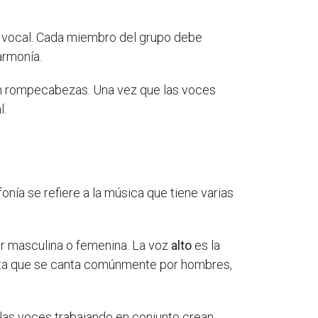
a vocal. Cada miembro del grupo debe
armonía.
un rompecabezas. Una vez que las voces
l.
onía se refiere a la música que tiene varias
r masculina o femenina. La voz
alto
es la
lta que se canta comúnmente por hombres,
 las voces trabajando en conjunto crean