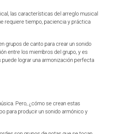
l, las características del arreglo musical
ue requiere tiempo, paciencia y práctica
 en grupos de canto para crear un sonido
ión entre los miembros del grupo, y es
es puede lograr una armonización perfecta
 música. Pero, ¿cómo se crean estas
po para producir un sonido armónico y
cordes son grupos de notas que se tocan