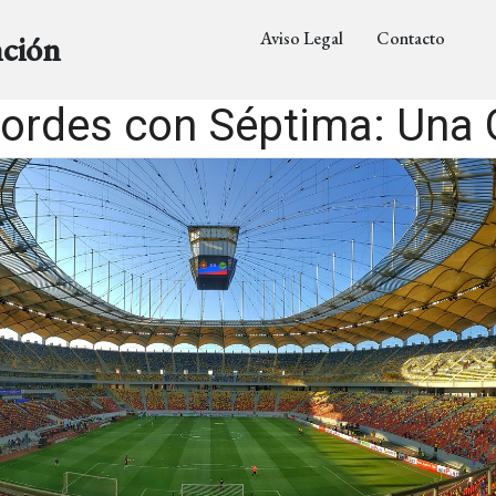
Aviso Legal
Contacto
nción
rdes con Séptima: Una 