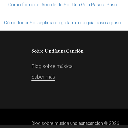
Cómo formar el Acorde de Sol: Una Guía Paso a Paso
Cómo tocar Sol séptima en guitarra: una guía paso a paso
Sobre UndíaunaCanción
Blog sobre música.
Saber más
Blog sobre música
undiaunacancion
© 2026