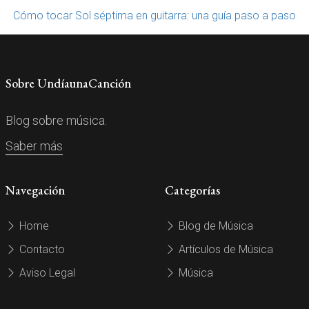
Cómo tocar Sol séptima en guitarra: una guía paso a paso
Sobre UndíaunaCanción
Blog sobre música.
Saber más
Navegación
Categorías
Home
Blog de Música
Contacto
Artículos de Música
Aviso Legal
Música