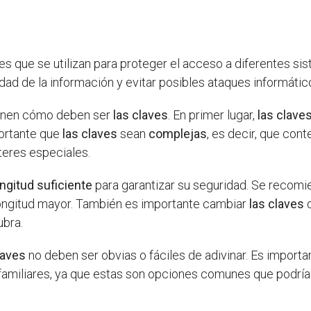
 que se utilizan para proteger el acceso a diferentes sist
dad de la información y evitar posibles ataques informátic
inen cómo deben ser
las claves
. En primer lugar,
las clave
ortante que
las claves
sean
complejas
, es decir, que con
eres especiales.
ongitud suficiente
para garantizar su seguridad. Se recom
longitud mayor. También es importante cambiar
las claves
d
ubra.
laves
no deben ser obvias o fáciles de adivinar. Es importan
miliares, ya que estas son opciones comunes que podrían