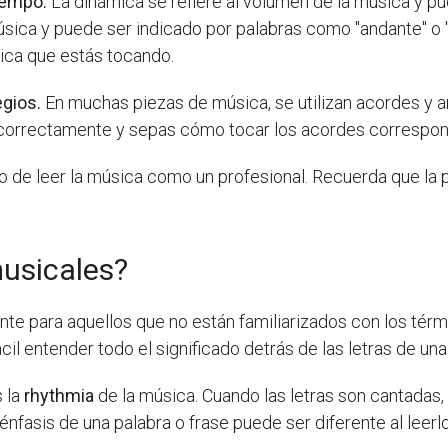
 tempo.
La dinámica se refiere al volumen de la música y pu
 música y puede ser indicado por palabras como "andante" o 
ica que estás tocando.
egios.
En muchas piezas de música, se utilizan acordes y ar
 correctamente y sepas cómo tocar los acordes correspon
 de leer la música como un profesional. Recuerda que la p
musicales?
te para aquellos que no están familiarizados con los términ
il entender todo el significado detrás de las letras de una
 la
rhythmia
de la música. Cuando las letras son cantadas,
 énfasis de una palabra o frase puede ser diferente al leer