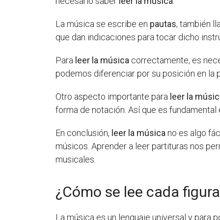
necesario saber
leer la música
.
La música se escribe en
pautas
, también l
que dan indicaciones para tocar dicho inst
Para
leer la música
correctamente, es nece
podemos diferenciar por su posición en la p
Otro aspecto importante para
leer la músi
forma de notación. Así que es fundamental 
En conclusión,
leer la música
no es algo fác
músicos. Aprender a leer partituras nos pe
musicales.
¿Cómo se lee cada figur
La música es un lenguaje universal y para p