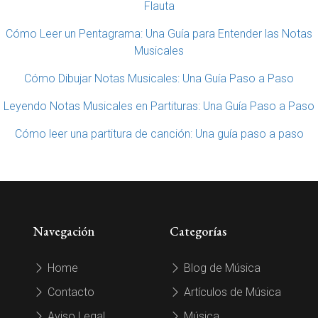
Flauta
Cómo Leer un Pentagrama: Una Guía para Entender las Notas
Musicales
Cómo Dibujar Notas Musicales: Una Guía Paso a Paso
Leyendo Notas Musicales en Partituras: Una Guía Paso a Paso
Cómo leer una partitura de canción: Una guía paso a paso
Navegación
Categorías
Home
Blog de Música
Contacto
Artículos de Música
Aviso Legal
Música