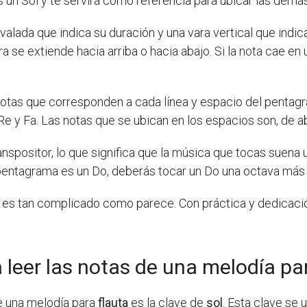
s un Sol y te servirá como referencia para ubicar las demá
ada que indica su duración y una vara vertical que indica su
a se extiende hacia arriba o hacia abajo. Si la nota cae en 
 notas que corresponden a cada línea y espacio del pentag
, Re y Fa. Las notas que se ubican en los espacios son, de ab
anspositor, lo que significa que la música que tocas suena 
el pentagrama es un Do, deberás tocar un Do una octava más 
no es tan complicado como parece. Con práctica y dedicación
a leer las notas de una melodía pa
de una melodía para
flauta
es la clave de
sol
. Esta clave se u