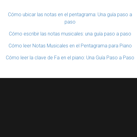
Cómo ubicar las notas en el pentagrama: Una guía paso a
paso
Cómo escribir las notas musicales: una guía paso a paso
Cómo leer Notas Musicales en el Pentagrama para Piano
Cómo leer la clave de Fa en el piano: Una Guía Paso a Paso