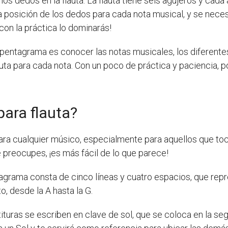
los dedos en la flauta. La flauta tiene seis agujeros y cad
a posición de los dedos para cada nota musical, y se nece
con la práctica lo dominarás!
l pentagrama es conocer las notas musicales, los diferent
lauta para cada nota. Con un poco de práctica y paciencia, 
ara flauta?
 cualquier músico, especialmente para aquellos que tocan 
te preocupes, ¡es más fácil de lo que parece!
grama consta de cinco líneas y cuatro espacios, que repre
, desde la A hasta la G.
artituras se escriben en clave de sol, que se coloca en la s