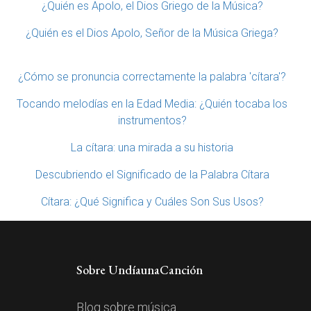
¿Quién es Apolo, el Dios Griego de la Música?
¿Quién es el Dios Apolo, Señor de la Música Griega?
¿Cómo se pronuncia correctamente la palabra 'cítara'?
Tocando melodías en la Edad Media: ¿Quién tocaba los
instrumentos?
La cítara: una mirada a su historia
Descubriendo el Significado de la Palabra Cítara
Cítara: ¿Qué Significa y Cuáles Son Sus Usos?
Sobre UndíaunaCanción
Blog sobre música.