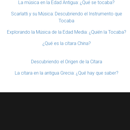
La música en la Edad Antigua: ¿Qué se tocaba?
Scarlatti y su Música: Descubriendo el Instrumento que
Tocaba
Explorando la Música de la Edad Media: ¿Quién la Tocaba?
¿Qué es la cítara China?
Descubriendo el Origen de la Cítara
La cítara en la antigua Grecia: ¿Qué hay que saber?