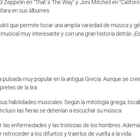
eppelin en "That´s The Way" y Joni Mitchell en "Californi
ítara en sus álbumes.
rsátil que permite tocar una amplia variedad de música y 
musical muy interesante y con una gran historia detrás. ¡E
da pulsada muy popular en la antigua Grecia. Aunque se cr
retes de la lira.
us habilidades musicales. Según la mitología griega, tocab
ncluso las fieras se detenían a escuchar su música.
nar las enfermedades y las tristezas de los hombres. Ademá
etroceder a los difuntos y traerlos de vuelta a la vida.