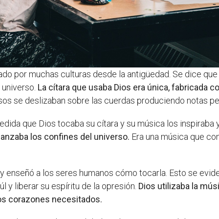
zado por muchas culturas desde la antigüedad. Se dice que 
 universo.
La cítara que usaba Dios era única, fabricada c
sos se deslizaban sobre las cuerdas produciendo notas pe
da que Dios tocaba su cítara y su música los inspiraba 
canzaba los confines del universo.
Era una música que con
 y enseñó a los seres humanos cómo tocarla. Esto se evidenc
l y liberar su espíritu de la opresión.
Dios utilizaba la m
 los corazones necesitados.