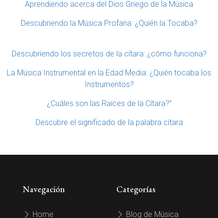
Aprendiendo acerca del Dios Griego de la Música
Descubriendo la Música Profana: ¿Quién la Tocaba?
Descubriendo los secretos de la cítara: ¿cómo funciona?
La Música Instrumental en la Edad Media: ¿Quién tocaba los
Instrumentos?
¿Cuáles son las Raíces de la Cítara?”
Descubre el significado de la palabra cítara
Navegación
Categorías
Home
Blog de Música