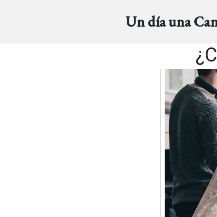
Un día una Ca
¿C