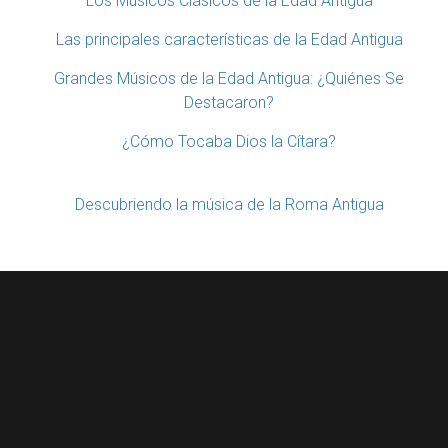
Los Músicos Clásicos de la Edad Antigua
Las principales características de la Edad Antigua
Grandes Músicos de la Edad Antigua: ¿Quiénes Se
Destacaron?
¿Cómo Tocaba Dios la Cítara?
Descubriendo la música de la Roma Antigua