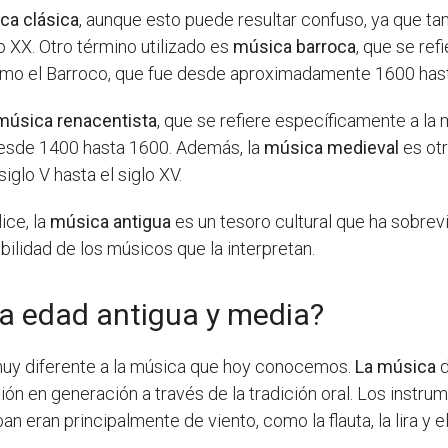
ca clásica
, aunque esto puede resultar confuso, ya que tam
o XX. Otro término utilizado es
música barroca
, que se re
mo el Barroco, que fue desde aproximadamente 1600 has
música renacentista
, que se refiere específicamente a l
esde 1400 hasta 1600. Además, la
música medieval
es otr
glo V hasta el siglo XV.
ice, la
música antigua
es un tesoro cultural que ha sobrevi
abilidad de los músicos que la interpretan.
la edad antigua y media?
muy diferente a la música que hoy conocemos.
La música
d
ción en generación a través de la tradición oral. Los inst
an eran principalmente de viento, como la flauta, la lira y el