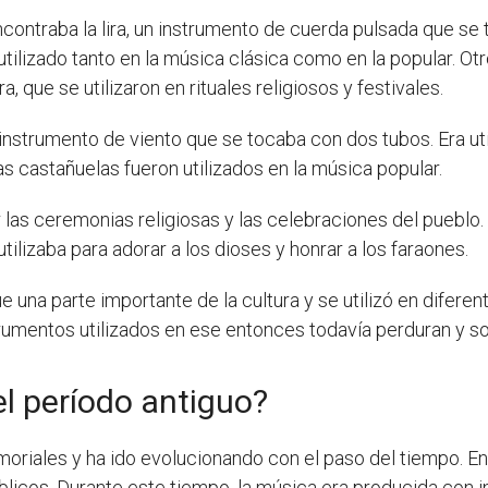
ontraba la lira, un instrumento de cuerda pulsada que se 
utilizado tanto en la música clásica como en la popular. Ot
a, que se utilizaron en rituales religiosos y festivales.
un instrumento de viento que se tocaba con dos tubos. Era u
as castañuelas fueron utilizados en la música popular.
or las ceremonias religiosas y las celebraciones del puebl
e utilizaba para adorar a los dioses y honrar a los faraones.
fue una parte importante de la cultura y se utilizó en dife
trumentos utilizados en ese entonces todavía perduran y s
l período antiguo?
iales y ha ido evolucionando con el paso del tiempo. En e
úblicos. Durante este tiempo, la música era producida con