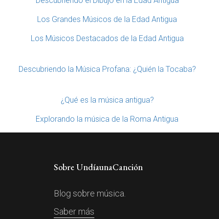
Descubriendo el Dibujo en la Edad Antigua
Los Grandes Músicos de la Edad Antigua
Los Músicos Destacados de la Edad Antigua
Descubriendo la Música Profana: ¿Quién la Tocaba?
¿Qué es la música antigua?
Explorando la música de la Roma Antigua
Sobre UndíaunaCanción
Blog sobre música.
Saber más