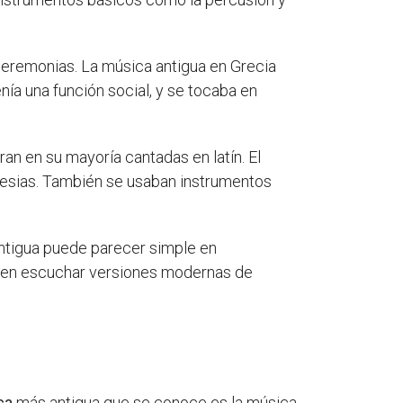
ceremonias. La música antigua en Grecia
enía una función social, y se tocaba en
ran en su mayoría cantadas en latín. El
glesias. También se usaban instrumentos
 antigua puede parecer simple en
ueden escuchar versiones modernas de
ca
más antigua que se conoce es la música