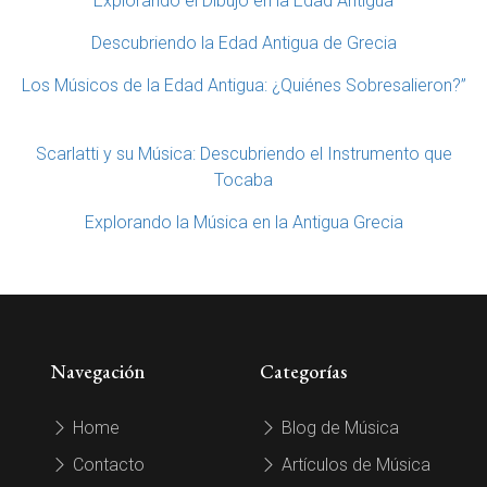
Explorando el Dibujo en la Edad Antigua
Descubriendo la Edad Antigua de Grecia
Los Músicos de la Edad Antigua: ¿Quiénes Sobresalieron?”
Scarlatti y su Música: Descubriendo el Instrumento que
Tocaba
Explorando la Música en la Antigua Grecia
Navegación
Categorías
Home
Blog de Música
Contacto
Artículos de Música