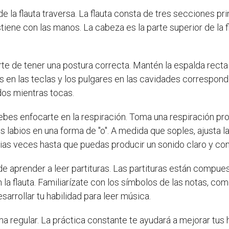
la flauta traversa. La flauta consta de tres secciones princ
tiene con las manos. La cabeza es la parte superior de la f
e de tener una postura correcta. Mantén la espalda recta y
n las teclas y los pulgares en las cavidades correspondie
edos mientras tocas.
 debes enfocarte en la respiración. Toma una respiración p
s labios en una forma de "o". A medida que soples, ajusta la
rias veces hasta que puedas producir un sonido claro y con
e aprender a leer partituras. Las partituras están compue
a flauta. Familiarízate con los símbolos de las notas, como
arrollar tu habilidad para leer música.
a regular. La práctica constante te ayudará a mejorar tus h