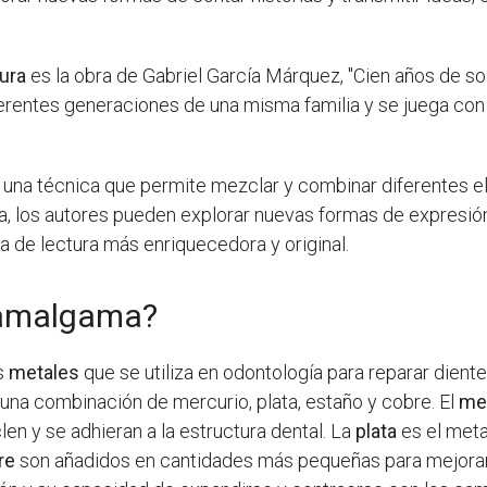
ura
es la obra de Gabriel García Márquez, "Cien años de so
iferentes generaciones de una misma familia y se juega co
 una técnica que permite mezclar y combinar diferentes el
la, los autores pueden explorar nuevas formas de expresi
a de lectura más enriquecedora y original.
 amalgama?
s
metales
que se utiliza en odontología para reparar dien
na combinación de mercurio, plata, estaño y cobre. El
me
en y se adhieran a la estructura dental. La
plata
es el meta
re
son añadidos en cantidades más pequeñas para mejorar 