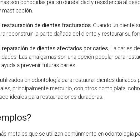
as son conocidas por su durabilidad y resistencia al desga
y masticación.
a
restauración de dientes fracturados
. Cuando un diente s
a reconstruir la parte dañada del diente y restaurar su for
a
reparación de dientes afectados por caries
. La caries 
vidades. Las amalgamas son una opción popular para resta
e ayuda a prevenir futuras caries.
ilizados en odontología para restaurar dientes dañados po
ales, principalmente mercurio, con otros como plata, cob
 hace ideales para restauraciones duraderas.
emplos?
s metales que se utilizan comúnmente en odontología par