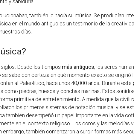
nto y sabiduría.
olucionaban, también lo hacía su música. Se producían inte
ica en el mundo antiguo es un testimonio de la creatividad 
 nuestros días.
úsica?
 siglos
.
Desde los tiempos
más antiguos
, los seres human
 se sabe con certeza en qué momento exacto se originó 
ontan al Paleolítico, hace unos 40,000 años
.
Durante este 
les como piedras, huesos y conchas marinas
.
Estos sonidos 
forma primitiva de entretenimiento
.
A medida que la civili
rollaron los primeros sistemas de notación musical y se est
a también desempeñó un papel importante en la vida cotid
lmente en el contexto religioso
.
Los coros y las melodías 
n embargo, también comenzaron a surgir formas más secu