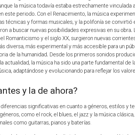
nque la música todavía estaba estrechamente vinculada a l
en este periodo
.
Con el Renacimiento, la música experimen
técnicas y formas musicales, y la polifonía se convirtió e
on a buscar nuevas posibilidades expresivas en su obra
.
L
, el Romanticismo y el siglo XX, surgieron nuevas corrient
ás diversa, más experimental y más accesible para un púb
toria de la humanidad
.
Desde los primeros sonidos producid
 actualidad, la música ha sido una parte fundamental de l
sica, adaptándose y evolucionando para reflejar los valor
ntes y la de ahora?
diferencias significativas en cuanto a géneros, estilos y t
éneros, como el rock, el blues, el jazz y la música clásic
ales como guitarras, pianos y baterías.