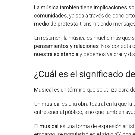
La música también tiene implicaciones so
comunidades
, ya sea a través de concier
medio de protesta
, transmitiendo mensaje
En resumen, la música es mucho más que so
pensamientos y relaciones
. Nos conecta 
nuestra existencia
y debemos valorar y disf
¿Cuál es el significado d
Musical
es un término que se utiliza para 
Un
musical
es una obra teatral en la que la
entretener al público, sino que también ayud
El
musical
es una forma de expresión artíst
embargo, se popularizó en el siglo XX con